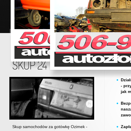
Dzia
- prz
jak 
Bezp
nasz
zawo
Skup samochodów za gotówkę Ozimek -
Zapł