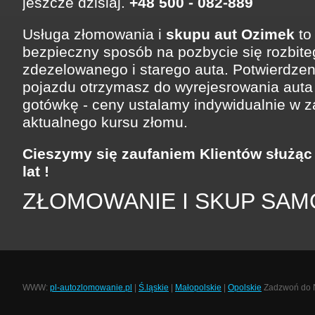
jeszcze dzisiaj.
+48 500 - 082-889
Usługa złomowania i
skupu aut Ozimek
to 
bezpieczny sposób na pozbycie się rozbite
zdezelowanego i starego auta. Potwierdzen
pojazdu otrzymasz do wyrejesrowania auta
gotówkę - ceny ustalamy indywidualnie w z
aktualnego kursu złomu.
Cieszymy się zaufaniem Klientów służąc
lat !
ZŁOMOWANIE I SKUP SA
WWW:
pl-autozlomowanie.pl
|
Ś.ląskie
|
Małopolskie
|
Opolskie
Zadzwoń do Na