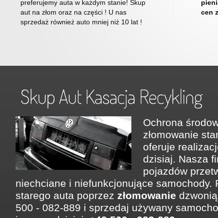
preferujemy auta w każdym stanie! Skup
pien
aut na złom oraz na części ! U nas
cen 
sprzedaż również auto mniej niż 10 lat !
Ochrona środow
złomowanie st
oferuje realizac
dzisiaj. Nasza f
pojazdów przetw
niechciane i niefunkcjonujące samochody.
starego auta poprzez
złomowanie
dzwonią
500 - 082-889 i sprzedaj używany samoc